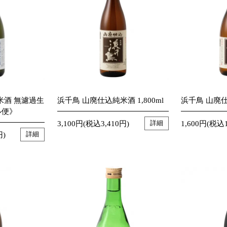
米酒 無濾過生
浜千鳥 山廃仕込純米酒 1,800ml
浜千鳥 山廃仕
ル便》
3,100円(税込3,410円)
1,600円(税込1
詳細
円)
詳細