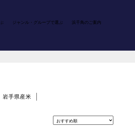
ぶ
ジャンル・グループで選ぶ
浜千鳥のご案内
ア
カ
お
検
カ
ー
問
索
ウ
ト
い
ン
合
ト
わ
せ
岩手県産米