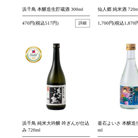
浜千鳥 本醸造生貯蔵酒 300ml
仙人郷 純米酒 720m
470円(税込517円)
1,700円(税込1,870
詳細
浜千鳥 純米大吟醸 吟ぎんが仕込
釜石よいさ 本醸造生
み 720ml
ml