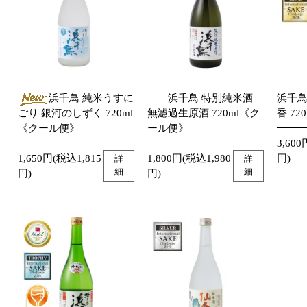
浜千鳥 純米うすに
浜千鳥 特別純米酒
浜千鳥
ごり 銀河のしずく 720ml
無濾過生原酒 720ml《ク
香 720
《クール便》
ール便》
3,600
1,650円(税込1,815
1,800円(税込1,980
円)
詳
詳
細
細
円)
円)