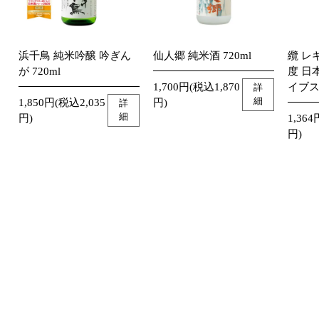
浜千鳥 純米吟醸 吟ぎん
仙人郷 純米酒 720ml
纜 レ
が 720ml
度 日
1,700円(税込1,870
イブス
詳
細
1,850円(税込2,035
円)
詳
細
円)
1,364
円)