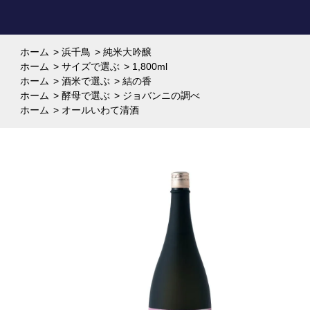
ホーム
>
浜千鳥
>
純米大吟醸
ホーム
>
サイズで選ぶ
>
1,800ml
ホーム
>
酒米で選ぶ
>
結の香
ホーム
>
酵母で選ぶ
>
ジョバンニの調べ
ホーム
>
オールいわて清酒