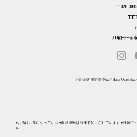
〒026-00
TEL
F
月曜日〜金曜日
写真提供
浅野幸悦氏
／
Hana Ozawa氏
●お酒は20歳になってから ●飲酒運転は法律で禁止されています ●妊娠
を