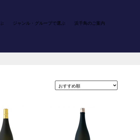
ぶ
ジャンル・グループで選ぶ
浜千鳥のご案内
ア
カ
お
検
カ
ー
問
索
ウ
ト
い
ン
合
ト
わ
せ