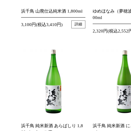
浜千鳥 山廃仕込純米酒 1,800ml
ゆめほなみ（夢穂波）
00ml
3,100円(税込3,410円)
詳細
2,320円(税込2,552
浜千鳥 純米新酒 あらばしり 1,8
浜千鳥 純米新酒 にご