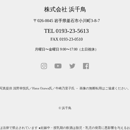
株式会社 浜千鳥
〒026-0045 岩手県釜石市小川町3-8-7
TEL 0193-23-5613
FAX 0193-23-0510
月曜日〜金曜日 9:00〜17:00（土日祝休）
写真提供
浅野幸悦氏
／
Hana Ozawa氏
／
牛崎乃里子氏
－ 画像の無断転用はご遠慮ください
© 浜千鳥
運転は法律で禁止されています ●妊娠中・授乳期の飲酒は胎児・乳児の発育に悪影響を与えるお