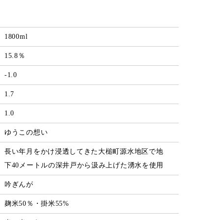
1800ml
15.8％
-1.0
1.7
1.0
ゆうこの想い
長い年月をかけ浸透してきた大槌町源水地区で地
下40メートルの深井戸から汲み上げた湧水を使用
吟ぎんが
麹米50％・掛米55%