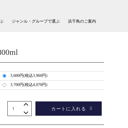
ぶ
ジャンル・グループで選ぶ
浜千鳥のご案内
ア
カ
お
検
カ
ー
問
索
ウ
ト
い
ン
合
ト
わ
せ
00ml
3,600円(税込3,960円)
3,700円(税込4,070円)
カートに入れる