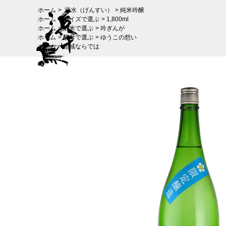
ホーム
>
源水（げんすい）
>
純米吟醸
ホーム
>
サイズで選ぶ
>
1,800ml
ホーム
>
酒米で選ぶ
>
吟ぎんが
ホーム
>
酵母で選ぶ
>
ゆうこの想い
ホーム
>
地域ならでは