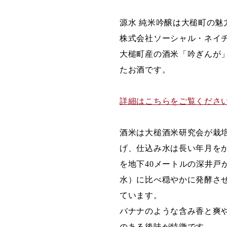
源水 純米吟醸は大槌町の
株式会社ソーシャル・ネイ
大槌町産の酒米「吟ぎんが
たお酒です。
詳細はこちらをご覧くださ
酒米は大槌酒米研究会が栽培
げ、仕込み水は長い年月をか
を地下40メートルの深井戸
水）に比べ穏やかに発酵さ
ています。
バナナのような含み香と爽
のある後味が特徴です。