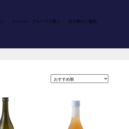
ぶ
ジャンル・グループで選ぶ
浜千鳥のご案内
ア
カ
お
検
カ
ー
問
索
ウ
ト
い
ン
合
ト
わ
せ