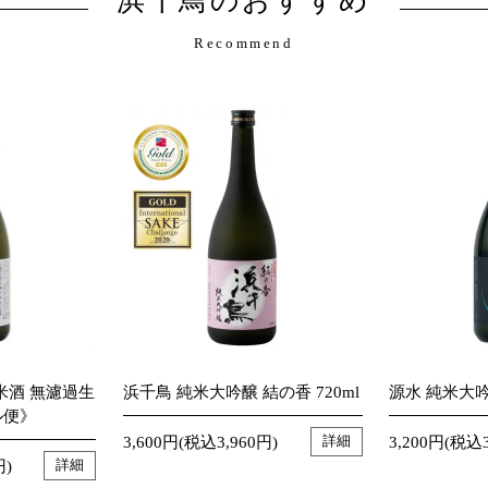
浜千鳥のおすすめ
Recommend
米酒 無濾過生
浜千鳥 純米大吟醸 結の香 720ml
源水 純米大吟醸
ル便》
3,600円(税込3,960円)
3,200円(税込3
詳細
円)
詳細