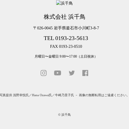
株式会社 浜千鳥
〒026-0045 岩手県釜石市小川町3-8-7
TEL 0193-23-5613
FAX 0193-23-0510
月曜日〜金曜日 9:00〜17:00（土日祝休）
写真提供
浅野幸悦氏
／
Hana Ozawa氏
／
牛崎乃里子氏
－ 画像の無断転用はご遠慮ください
© 浜千鳥