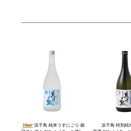
浜千鳥 純米うすにごり 銀
浜千鳥 特別純