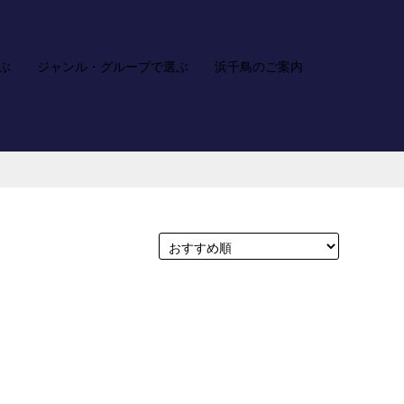
ぶ
ジャンル・グループで選ぶ
浜千鳥のご案内
ア
カ
お
検
カ
ー
問
索
ウ
ト
い
ン
合
ト
わ
せ