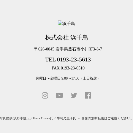
株式会社 浜千鳥
〒026-0045 岩手県釜石市小川町3-8-7
TEL 0193-23-5613
FAX 0193-23-0510
月曜日〜金曜日 9:00〜17:00（土日祝休）
写真提供
浅野幸悦氏
／
Hana Ozawa氏
／
牛崎乃里子氏
－ 画像の無断転用はご遠慮ください