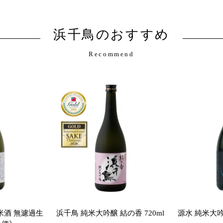
浜千鳥のおすすめ
Recommend
米酒 無濾過生
浜千鳥 純米大吟醸 結の香 720ml
源水 純米大吟醸