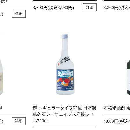
ル便》
3,600円(税込3,960円)
3,200円(税込3
詳細
円)
詳細
l
纜 レギュラータイプ25度 日本製
本格米焼酎 纜
鉄釜石シーウェイブス応援ラベ
ル720ml
円)
4,000円(税込4
詳細