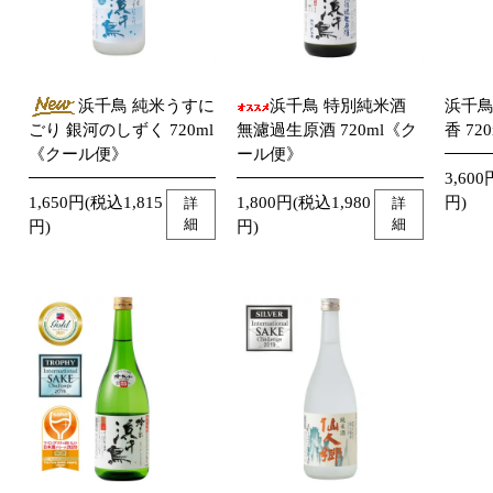
浜千鳥 純米うすに
浜千鳥 特別純米酒
浜千鳥
ごり 銀河のしずく 720ml
無濾過生原酒 720ml《ク
香 720
《クール便》
ール便》
3,600
1,650円(税込1,815
1,800円(税込1,980
円)
詳
詳
細
細
円)
円)