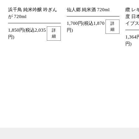
浜千鳥 純米吟醸 吟ぎん
仙人郷 純米酒 720ml
纜 レ
が 720ml
度 日
1,700円(税込1,870
イブス
詳
細
1,850円(税込2,035
円)
詳
細
円)
1,364
円)