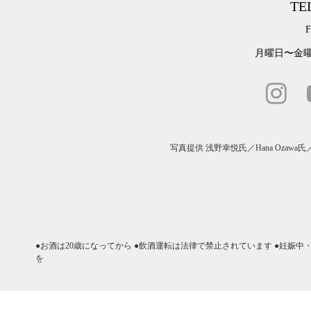
TEL
F
月曜日〜金曜日
写真提供
浅野幸悦氏
／
Hana Ozawa氏
●お酒は20歳になってから ●飲酒運転は法律で禁止されています ●妊娠
を