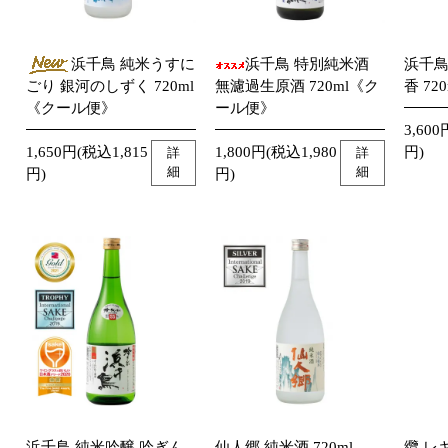
浜千鳥 純米うすに
浜千鳥 特別純米酒
浜千鳥
ごり 銀河のしずく 720ml
無濾過生原酒 720ml《ク
香 720
《クール便》
ール便》
3,600
1,650円(税込1,815
1,800円(税込1,980
円)
詳
詳
細
細
円)
円)
浜千鳥 純米吟醸 吟ぎん
仙人郷 純米酒 720ml
纜 レ