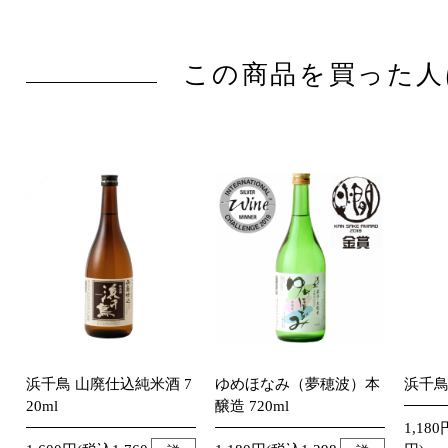
この商品を買った人
浜千鳥 山廃仕込純米酒 7
ゆめほなみ（夢穂波）本
浜千鳥 
20ml
醸造 720ml
1,180