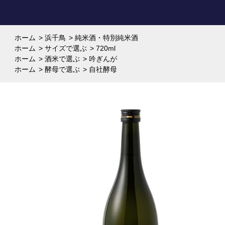
ホーム
>
浜千鳥
>
純米酒・特別純米酒
ホーム
>
サイズで選ぶ
>
720ml
ホーム
>
酒米で選ぶ
>
吟ぎんが
ホーム
>
酵母で選ぶ
>
自社酵母