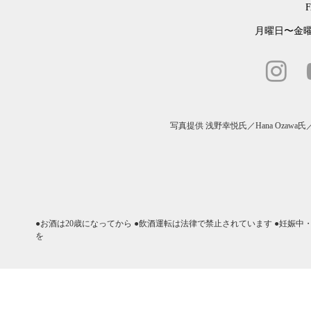
F
月曜日〜金曜日
写真提供
浅野幸悦氏
／
Hana Ozawa氏
●お酒は20歳になってから ●飲酒運転は法律で禁止されています ●妊娠
を