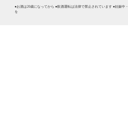
●お酒は20歳になってから ●飲酒運転は法律で禁止されています ●妊娠
を