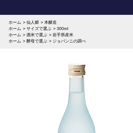
ホーム
>
仙人郷
>
本醸造
ホーム
>
サイズで選ぶ
>
300ml
ホーム
>
酒米で選ぶ
>
岩手県産米
ホーム
>
酵母で選ぶ
>
ジョバンニの調べ