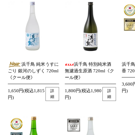
浜千鳥 純米うすに
浜千鳥 特別純米酒
浜千鳥
ごり 銀河のしずく 720ml
無濾過生原酒 720ml《ク
香 720
《クール便》
ール便》
3,600
1,650円(税込1,815
1,800円(税込1,980
円)
詳
詳
細
細
円)
円)