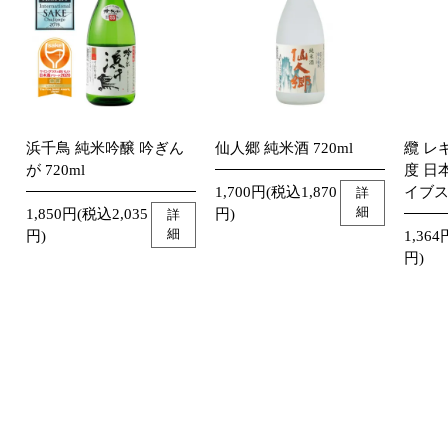
浜千鳥 純米吟醸 吟ぎん
仙人郷 純米酒 720ml
纜 レ
が 720ml
度 日
1,700円(税込1,870
イブス
詳
細
1,850円(税込2,035
円)
詳
細
円)
1,364
円)