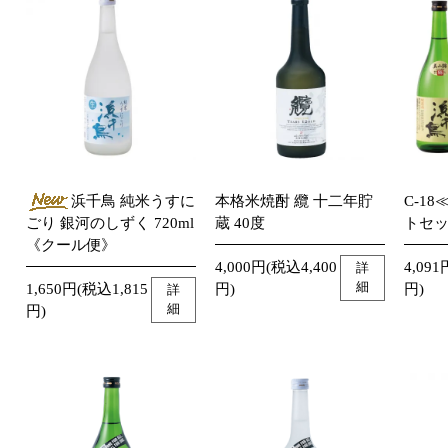
浜千鳥 純米うすに
本格米焼酎 纜 十二年貯
C-1
ごり 銀河のしずく 720ml
蔵 40度
トセ
《クール便》
4,000円(税込4,400
4,091
詳
細
1,650円(税込1,815
円)
円)
詳
細
円)