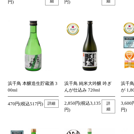
細
細
円)
円)
浜千鳥 本醸造生貯蔵酒 3
浜千鳥 純米大吟醸 吟ぎ
浜千鳥
00ml
んが仕込み 720ml
が 1,8
2,850円(税込3,135
3,600
470円(税込517円)
詳細
詳
細
円)
円)