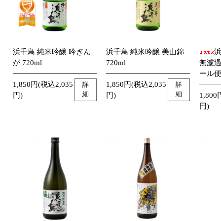
浜千鳥 純米吟醸 吟ぎん
浜千鳥 純米吟醸 美山錦
浜
が 720ml
720ml
無濾過
ール
1,850円(税込2,035
1,850円(税込2,035
詳
詳
細
細
円)
円)
1,800
円)