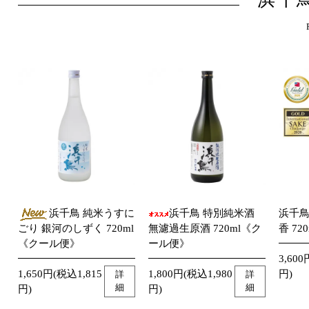
浜千鳥 純米うすに
浜千鳥 特別純米酒
浜千鳥
ごり 銀河のしずく 720ml
無濾過生原酒 720ml《ク
香 720
《クール便》
ール便》
3,600
1,650円(税込1,815
1,800円(税込1,980
円)
詳
詳
細
細
円)
円)