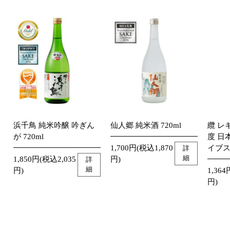
浜千鳥 純米吟醸 吟ぎん
仙人郷 純米酒 720ml
纜 レ
が 720ml
度 日
1,700円(税込1,870
イブス
詳
細
1,850円(税込2,035
円)
詳
細
円)
1,364
円)