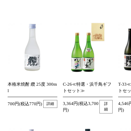
本格米焼酎 纜 25度 300m
C-26≪特選・浜千鳥ギフ
T-3
l
トセット≫
トセ
3,364円(税込3,700
4,546
700円(税込770円)
詳細
詳
細
円)
円)