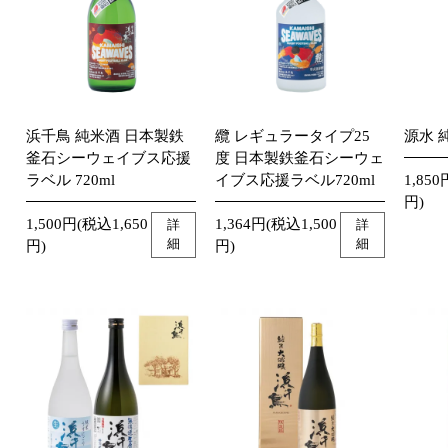
浜千鳥 純米酒 日本製鉄
纜 レギュラータイプ25
源水 純
釜石シーウェイブス応援
度 日本製鉄釜石シーウェ
ラベル 720ml
イブス応援ラベル720ml
1,850
円)
1,500円(税込1,650
1,364円(税込1,500
詳
詳
細
細
円)
円)