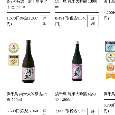
B-9≪特選・浜千鳥ギフ
浜千鳥 純米大吟醸 1,800
浜千鳥
トセット≫
ml
4,200
1,670円(税込1,837
8,491円(税込9,340
円)
詳
詳
細
細
円)
円)
浜千鳥 純米大吟醸 結の
浜千鳥 純米大吟醸 結の
浜千鳥 
香 720ml
香 1,800ml
6,700
3,600円(税込3,960
7,000円(税込7,700
円)
詳
詳