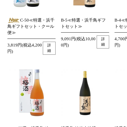
C-50≪特選・浜千
B-5≪特選・浜千鳥ギフ
B-4
鳥ギフトセット・クール
トセット≫
トセ
便≫
9,091円(税込10,00
4,700
詳
細
3,819円(税込4,200
0円)
円)
詳
細
円)